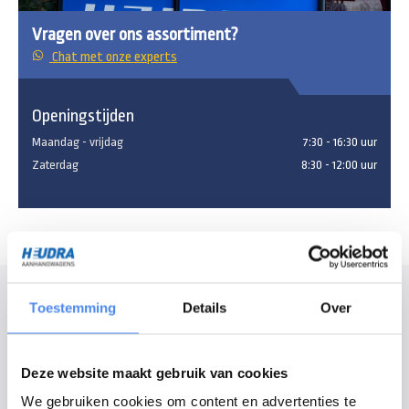
Vragen over ons assortiment?
Chat met onze experts
Openingstijden
Maandag - vrijdag
7:30 - 16:30 uur
Zaterdag
8:30 - 12:00 uur
Modelomschrijving
Toestemming
Details
Over
De geremde gesloten bakwagen van Henra is een aanhangwagen
speciaal ontwikkeld voor dagelijks en intensief gebruik, met een strak en
Deze website maakt gebruik van cookies
modern design. Daardoor is de gesloten aanhangwagen sterk, praktisch
en efficiënt. Zo komt u met de beste aanhangwagen op uw klus. De dikke
We gebruiken cookies om content en advertenties te