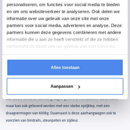
personaliseren, om functies voor social media te bieden
polyester wanden zijn 25mm dik en zijn standaard geïsoleerd. Ook zijn de
en om ons websiteverkeer te analyseren. Ook delen we
buitenwanden helemaal glad gemaakt, waardoor de wanden goed
informatie over uw gebruik van onze site met onze
geschikt zijn om te beletteren. Het hang- en sluitwerk is van extra zwaar
partners voor social media, adverteren en analyse. Deze
RVS. Daardoor is uw lading gelijktijdig beschermd tegen diefstal.
partners kunnen deze gegevens combineren met andere
informatie die u aan ze heeft verstrekt of die ze hebben
De gesloten aanhangwagens zijn afgewerkt met ronde hoekprofielen en
verzameld op basis van uw gebruik van hun services.
ziet er daardoor extra strak uit. Door de lichte opbouw en ronde
hoekprofielen bespaart u op brandstof. De Henra gesloten aanhangwagen
komt mede daarom in aanmerking voor subsidie. Door gebruik te maken
Alles toestaan
van de Energie-investeringsaftrek (EIA) mag u 40% van de
aanschafkosten aftrekken van uw fiscale winst. Hierdoor betaalt u minder
belasting.
Klik
hier
om meer te weten te komen!
Aanpassen
Standaard wordt de aanhangwagen geleverd met dubbele achterdeur,
maar kan ook geleverd worden met een sterke oprijklep, met een
draagvermogen van 600kg. Daarnaast is deze aanhangwagen ook te
voorzien van bindrails, steunpoten en zijdeur.