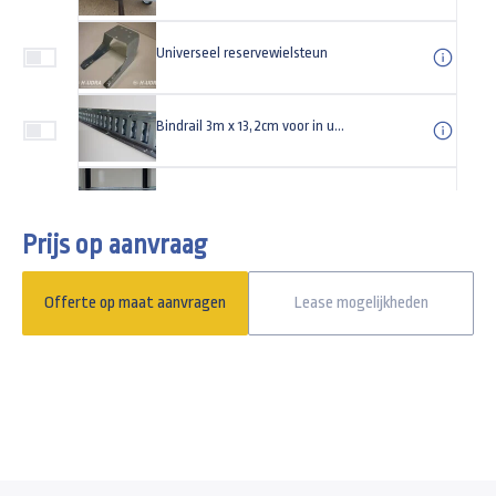
Universeel reservewielsteun
Bindrail 3m x 13,2cm voor in uw aanhangwagen
Borgstang voor in uw aanhangwagen
Prijs op aanvraag
Gaffelslot (disselslot) SCM-goedgekeurd
Offerte op maat aanvragen
Lease mogelijkheden