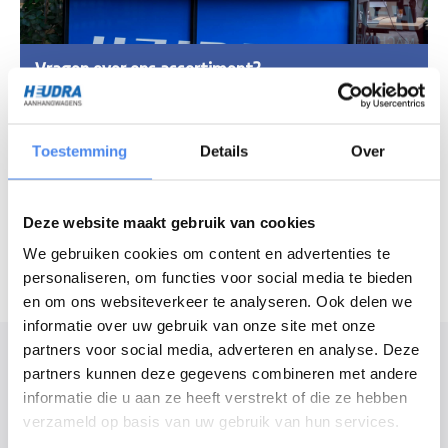
Vragen over ons assortiment?
Chat met onze experts
Toestemming
Details
Over
Openingstijden
Maandag - vrijdag
7:30 - 16:30 uur
Zaterdag
8:30 - 12:00 uur
Deze website maakt gebruik van cookies
We gebruiken cookies om content en advertenties te
personaliseren, om functies voor social media te bieden
en om ons websiteverkeer te analyseren. Ook delen we
informatie over uw gebruik van onze site met onze
partners voor social media, adverteren en analyse. Deze
Modelomschrijving
partners kunnen deze gegevens combineren met andere
Deze tandemas aanhangwagen heeft een hoogte van 180cm, een
informatie die u aan ze heeft verstrekt of die ze hebben
formaat van 304x151cm en een maximum gewicht van 2500kg. Hiermee
verzameld op basis van uw gebruik van hun services.
heeft u veel mogelijkheden om zware lading te vervoeren. De gesloten