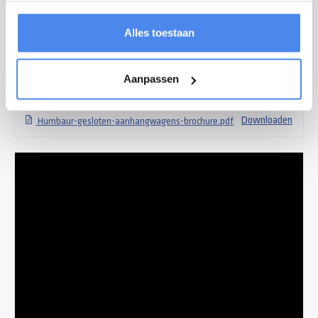
bak beschermt uw lading tegen diefstal en weersomstandigheden. De
Alles toestaan
Humbaur HK253015 is standaard voorzien van een neuswiel, bindpunten
en binnenverlichting. Veel verkochte opties zijn steunpoten, bindrails,
oprijklep, zijdeur en verkoopklep.
Aanpassen
Downloads
Downloaden
Humbaur-gesloten-aanhangwagens-brochure.pdf