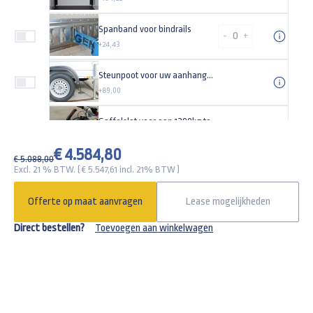
Spanband voor bindrails
-
+
+24,43
Steunpoot voor uw aanhangwagen Universeel (set)
+89,00
Gaffelslot voor een 1200kg tot 3000kg aanhangwagen SCM goedgekeurd alko
+162,18
€ 4.584,80
€ 5.088,00
Excl. 21 % BTW. ( €
5.547,61
incl. 21% BTW )
Offerte op maat aanvragen
Lease mogelijkheden
Direct bestellen?
Toevoegen aan winkelwagen