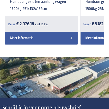
Humbaur gesloten aanhangwagen
Humbaur gesl
1300kg 251x132x152cm
1500kg 251x1
€ 2.976,16
€ 3.182,08
Vanaf
excl. BTW
Vanaf
Meer informatie
Meer informatie
Schrijf je in voor onze nieuwsbrief