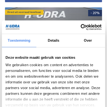
Direct uit voorraad leverbaar
- 20%
Toestemming
Details
Over
Deze website maakt gebruik van cookies
We gebruiken cookies om content en advertenties te
Anssems bagagewagen GT750 251x126x48cm
personaliseren, om functies voor social media te bieden
en om ons websiteverkeer te analyseren. Ook delen we
informatie over uw gebruik van onze site met onze
Vanaf
€ 1.880,00
excl. BTW
partners voor social media, adverteren en analyse. Deze
partners kunnen deze gegevens combineren met andere
Meer informatie
informatie die u aan ze heeft verstrekt of die ze hebben
verzameld op basis van uw gebruik van hun services.