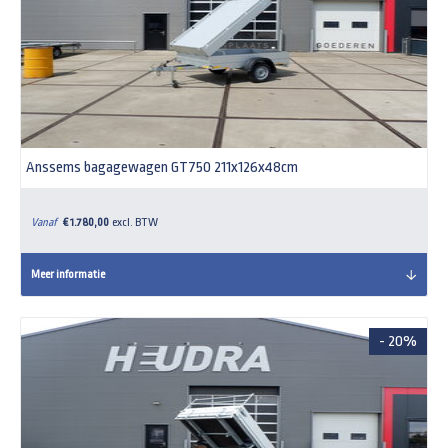
Anssems bagagewagen GT750 211x126x48cm
Vanaf
€ 1.780,00
excl. BTW
Meer informatie
- 20%