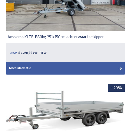
Anssems KLTB 1350kg 251x150cm achterwaartse kipper
Vanaf
€ 2.280,00
excl. BTW
Meer informatie
- 20%