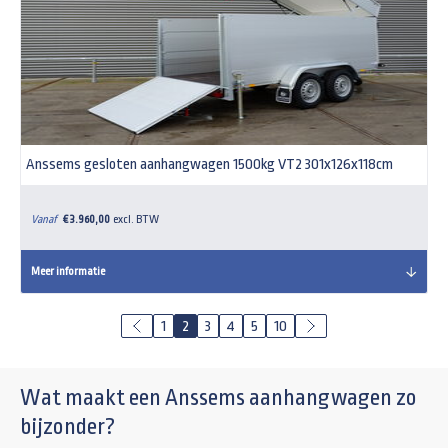
Anssems gesloten aanhangwagen 1500kg VT2 301x126x118cm
Vanaf
€ 3.960,00
excl. BTW
Meer informatie
1
2
3
4
5
10
Wat maakt een Anssems aanhangwagen zo
bijzonder?