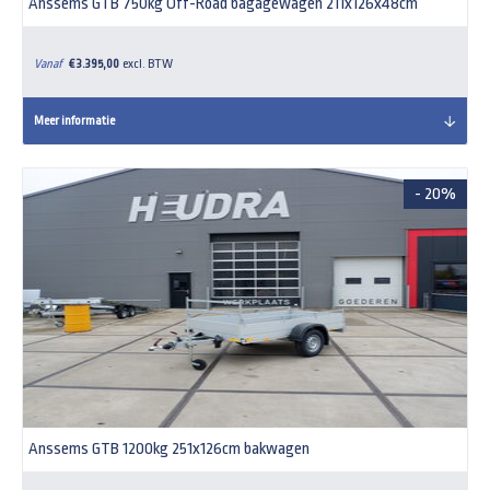
Anssems GTB 750kg Off-Road bagagewagen 211x126x48cm
Vanaf
€ 3.395,00
excl. BTW
Meer informatie
- 20%
Anssems GTB 1200kg 251x126cm bakwagen