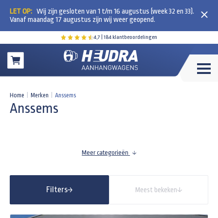
LET OP:
Wij zijn gesloten van 1 t/m 16 augustus (week 32 en 33).
Vanaf maandag 17 augustus zijn wij weer geopend.
4,7
| 184 klantbeoordelingen
Winkelwagen
Home
|
Merken
|
Anssems
Anssems
Meer categorieën
Filters
Meest bekeken