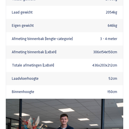
Laad gewicht
2054kg
Eigen gewicht
646kg
Afmeting binnenbak (lengte-categorie)
3 - 4 meter
Afmeting binnenbak (LxBxH)
306x154x150cm
Totale afmetingen (LxBxH)
436x203x212cm
Laadvloerhoogte
52cm
Binnenhoogte
150cm