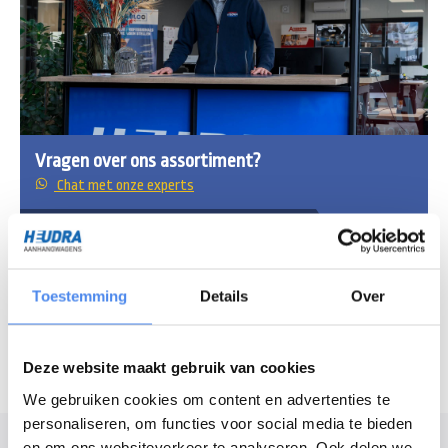
Vragen over ons assortiment?
Chat met onze experts
Openingstijden
Maandag - vrijdag
7:30 - 16:30 uur
Toestemming
Details
Over
Zaterdag
8:30 - 12:00 uur
Deze website maakt gebruik van cookies
We gebruiken cookies om content en advertenties te
personaliseren, om functies voor social media te bieden
Modelomschrijving
en om ons websiteverkeer te analyseren. Ook delen we