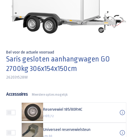
Bel voor de actuele voorraad
Saris gesloten aanhangwagen GO
2700kg 306x154x150cm
262031528W
Accessoires
Meerdere opties mogelijk
Reservewiel 185/80R14C
+109,72
Universeel reservewielsteun
+55,00