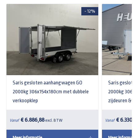
- 12%
Saris gesloten aanhangwagen GO
Saris geslot
2000kg 306x154x180cm met dubbele
2000kg 306x1
verkoopklep
zijdeuren & op
€ 6.886,88
€ 6.330,7
Vanaf
excl. BTW
Vanaf
Meer informatie
Meer informatie