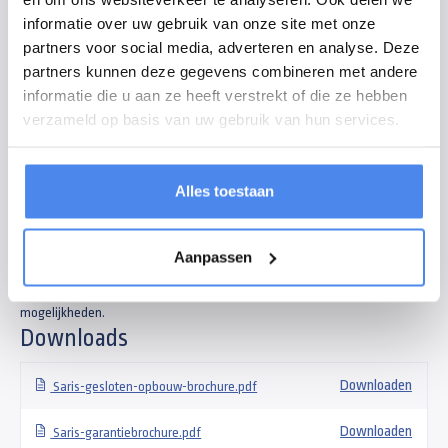
informatie over uw gebruik van onze site met onze
De Saris gesloten aanhangwagen is een veelzijdige aanhangwagen.
partners voor social media, adverteren en analyse. Deze
Ideaal voor het vervoer van fragiele en kostbare spullen en om uw lading
partners kunnen deze gegevens combineren met andere
te beschermen tegen diefstal en weersomstandigheden. Maar ook
informatie die u aan ze heeft verstrekt of die ze hebben
inzetbaar als mobiele werkplaats of als verkoopkraam. Standaard
verzameld op basis van uw gebruik van hun services.
voorzien van een v-dissel, vloerplaat met antislip, zes bindpunten
binnenin, regengoot, deurvastzetter en twee achterdeuren met robuuste
sluiting.
Alles toestaan
Daarnaast zijn de gesloten aanhangwagens van Saris ook te voorzien van
Aanpassen
een zijdeur, zijklep en/of oprijklep. Andere veel gekozen opties zijn
steunpoten, bindrails en een reservewiel. Neem contact op voor de diverse
mogelijkheden.
Downloads
Downloaden
Saris-gesloten-opbouw-brochure.pdf
Downloaden
Saris-garantiebrochure.pdf