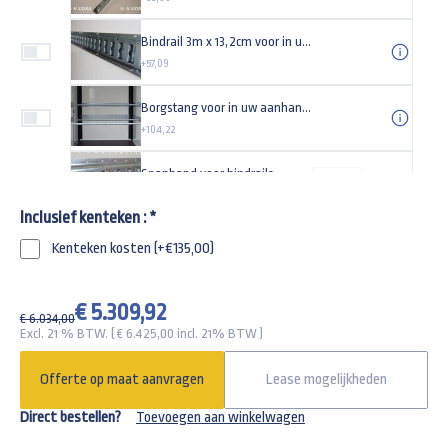
Bindrail 3m x 13,2cm voor in uw aanhangwagen
+57,09
Borgstang voor in uw aanhangwagen
+104,22
Spanband voor bindrails
-
+
+24,43
Inclusief kenteken :
*
Steunpoot voor uw aanhangwagen Universeel (set)
Kenteken kosten (+€135,00)
+89,00
Universeel anti-diefstal kapslot type TAS
€ 5.309,92
€ 6.034,00
+29,95
Excl. 21 % BTW. ( €
6.425,00
incl. 21% BTW )
Gaffelslot (disselslot)
Offerte op maat aanvragen
Lease mogelijkheden
+135,00
Direct bestellen?
Toevoegen aan winkelwagen